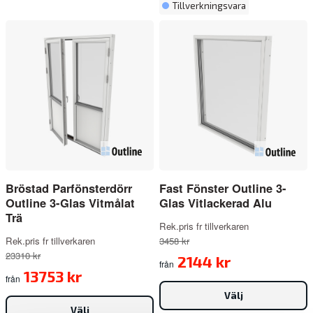
Tillverkningsvara
Beslag/handtag: Vridfönster och sidohängda fönster
levereras med handtag Hoppe Tokyo.
Spanjolettens
låsklack och
toppbeslagen är av härdat stål. Borrning för
karmhylsor
är dolda i stängt läge.
Fönsterdörrarna
levereras med dörrspanjolett med
broms.
Stängningsbeslag: Nickelfri spanjolett i förzinkat stål
med härdade låskolvar.
Barnsäkerhet/vädring: Funktionen inbyggd i beslaget.
P-märkning: P-märket är SP Sitacs och SPs
Bröstad Parfönsterdörr
Fast Fönster Outline 3-
certifieringsmärke.
Kvalitetsmärket står för att
Outline 3-Glas Vitmålat
Glas Vitlackerad Alu
produkten är granskad
och kontrollerad enligt de regler
Trä
som finns för varje
produktområde.
Rek.pris fr tillverkaren
Rek.pris fr tillverkaren
3458 kr
23310 kr
2144 kr
från
13753 kr
från
Välj
Välj