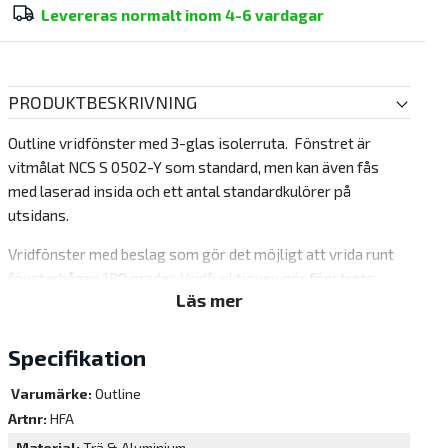
Levereras normalt inom
4-6 vardagar
PRODUKTBESKRIVNING
Outline vridfönster med 3-glas isolerruta. Fönstret är
vitmålat NCS S 0502-Y som standard, men kan även fås
med laserad insida och ett antal standardkulörer på
utsidans.
Vridfönster med beslag som gör det möjligt att vrida runt
fönsterbågen 180 grader. Vridfunktionen gör fönstrets
Läs mer
utsida lättillgängligt för putsning inifrån. Fönstret
levereras alltid med barnspärr, som kräver två händer för
att öppnas. Beslaget är även utformat för att kunna hålla
Specifikation
bågen öppen i ett fast vädringsläge.
Varumärke:
Outline
Garanti
Artnr:
HFA
10 år (se PDF dokument för mer info)
Material
Trä & Aluminium