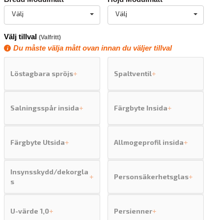
Välj
Välj
Välj tillval
(Valfritt)
Du måste välja mått ovan innan du väljer tillval
Löstagbara spröjs
Spaltventil
+
+
Salningsspår insida
Färgbyte Insida
+
+
Färgbyte Utsida
Allmogeprofil insida
+
+
Insynsskydd/dekorgla
Personsäkerhetsglas
+
+
s
U-värde 1,0
Persienner
+
+