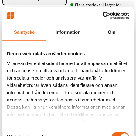
Flera storlekar i lager för
Tillverkningsvara
snabbare leverans
Samtycke
Information
Om
Denna webbplats använder cookies
Vi använder enhetsidentifierare för att anpassa innehållet
och annonserna till användarna, tillhandahålla funktioner
för sociala medier och analysera vår trafik. Vi
vidarebefordrar även sådana identifierare och annan
Fast Fönster Outline 3-
Vridfönster Outline 3-Glas
information från din enhet till de sociala medier och
Glas Vitmålat Trä
Vitmålat Trä
annons- och analysföretag som vi samarbetar med.
Rek.pris fr tillverkaren
Rek.pris fr tillverkaren
Dessa kan i sin tur kombinera informationen med annan
2929 kr
5656 kr
information som du har tillhandahållit eller som de har
1816 kr
3338 kr
samlat in när du har använt deras tjänster.
från
från
Samtyckesval