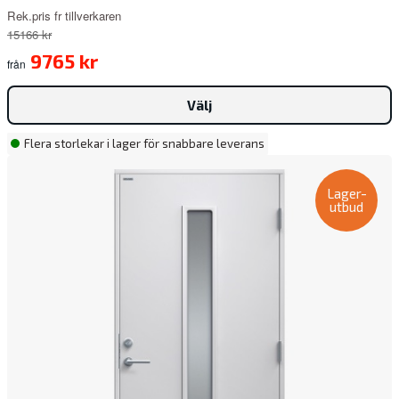
Rek.pris fr tillverkaren
15166 kr
9765 kr
från
Välj
Flera storlekar i lager för snabbare leverans
Lager-
utbud