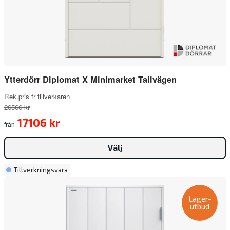
Ytterdörr Diplomat X Minimarket Tallvägen
Rek.pris fr tillverkaren
26566 kr
17106 kr
från
Välj
Tillverkningsvara
Lager-
utbud