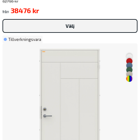
62796 kr
38476 kr
från
Välj
Tillverkningsvara