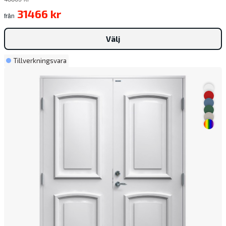
31466 kr
från
Välj
Tillverkningsvara