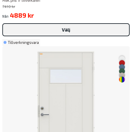
Rek.pris fr tillverkaren
7410 kr
4889 kr
från
Välj
Tillverkningsvara