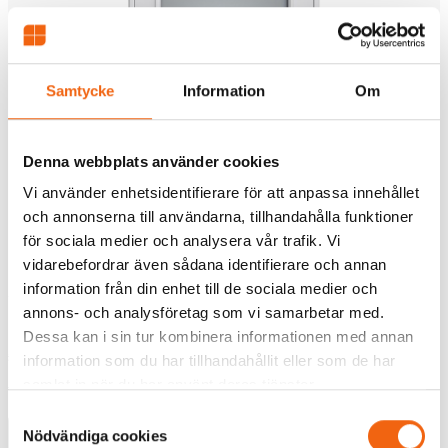
Samtycke
Information
Om
Denna webbplats använder cookies
Vi använder enhetsidentifierare för att anpassa innehållet
och annonserna till användarna, tillhandahålla funktioner
för sociala medier och analysera vår trafik. Vi
vidarebefordrar även sådana identifierare och annan
information från din enhet till de sociala medier och
Ytterdörr Diplomat Altan 16 Klarglas Trä
annons- och analysföretag som vi samarbetar med.
Rek.pris fr tillverkaren
Dessa kan i sin tur kombinera informationen med annan
22974 kr
information som du har tillhandahållit eller som de har
14793 kr
samlat in när du har använt deras tjänster.
från
Samtyckesval
Välj
Nödvändiga cookies