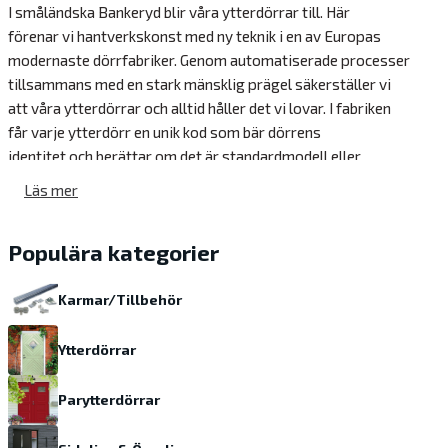
I småländska Bankeryd blir våra ytterdörrar till. Här
förenar vi hantverkskonst med ny teknik i en av Europas
modernaste dörrfabriker. Genom automatiserade processer
tillsammans med en stark mänsklig prägel säkerställer vi
att våra ytterdörrar och alltid håller det vi lovar. I fabriken
får varje ytterdörr en unik kod som bär dörrens
identitet och berättar om det är standardmodell eller
en personifierad specialvariant. Koden vet allt om
Läs mer
dörrens modell, storlek, fräsning, vilken typ av dekor, spröjs
färger lås och glas.
Populära kategorier
Förutom traditionella ytterdörrar gör också altandörrar
som bygger på samma konstruktion som en ytterdörr, med
Karmar/Tillbehör
högre stabilitet och säkerhet än traditionella fönsterdörrar.
Ytterdörrar
Våra innerdörrar finns i tre varianter – formpressade,
massiva och med massiv kärna. Massiva dörrar har ramträ
Parytterdörrar
och speglar av massivt trä. Formpressade har en yta av
pressad board utanpå en träram med fyllning av veckad