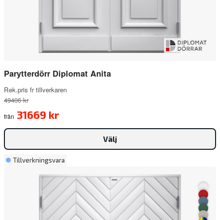
Parytterdörr Diplomat Anita
Rek.pris fr tillverkaren
49406 kr
31669 kr
från
Välj
Tillverkningsvara