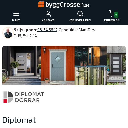
0
MENY
KONTAKT
VAD SÖKER DU?
KUNDVAGN
Säljsupport
08-34 56 17
. Öppettider Mån-Tors
7-16, Fre 7-14.
Diplomat