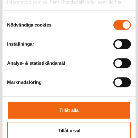
information som du har tillhandahållit eller som de har
Välj
Välj
samlat in när du har använt deras tjänster.
Tillverkningsvara
Tillverkningsvara
Samtyckesval
Nödvändiga cookies
Inställningar
Analys- & statistikändamål
Marknadsföring
Sidohängt Fönster
Vridfönster Westcoast
Westcoast Windows
Windows Classic Plus 3-
Classic Plus 3-Glas Vit
Glas Vit Alu
Tillåt alla
Alu
Rek.pris fr tillverkaren
Rek.pris fr tillverkaren
7071 kr
Tillåt urval
7594 kr
5168 kr
från