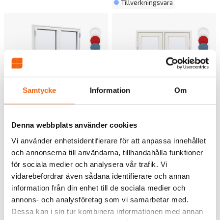
Tillverkningsvara
Samtycke
Information
Om
Denna webbplats använder cookies
Sidohängt Fönster Tvåluft
Helglasad Parfönsterdörr
Westcoast Windows
Westcoast Windows
Vi använder enhetsidentifierare för att anpassa innehållet
Classic Plus 3-Glas Vit
Classic Plus 3-Glas Vit
och annonserna till användarna, tillhandahålla funktioner
Alu
Alu
för sociala medier och analysera vår trafik. Vi
vidarebefordrar även sådana identifierare och annan
Rek.pris fr tillverkaren
Rek.pris fr tillverkaren
information från din enhet till de sociala medier och
10928 kr
41633 kr
annons- och analysföretag som vi samarbetar med.
7986 kr
30424 kr
från
från
Dessa kan i sin tur kombinera informationen med annan