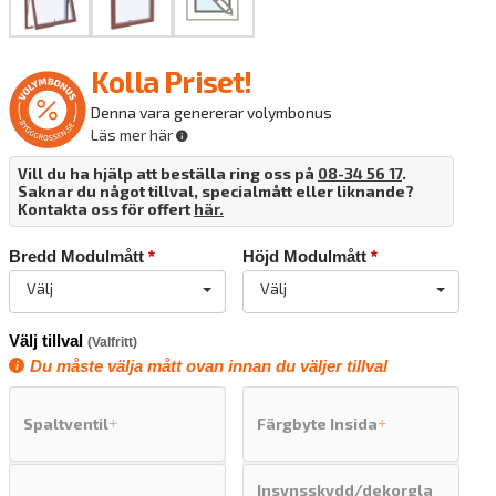
Kolla Priset!
Denna vara genererar volymbonus
Läs mer här
Vill du ha hjälp att beställa ring oss på
08-34 56 17
.
Saknar du något tillval, specialmått eller liknande?
Kontakta oss för offert
här.
Bredd Modulmått
*
Höjd Modulmått
*
Välj
Välj
Välj tillval
(Valfritt)
Du måste välja mått ovan innan du väljer tillval
Spaltventil
Färgbyte Insida
+
+
Insynsskydd/dekorgla