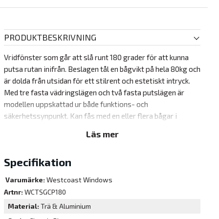
PRODUKTBESKRIVNING
Vridfönster som går att slå runt 180 grader för att kunna
putsa rutan inifrån. Beslagen tål en bågvikt på hela 80kg och
är dolda från utsidan för ett stilrent och estetiskt intryck.
Med tre fasta vädringslägen och två fasta putslägen är
modellen uppskattad ur både funktions- och
säkerhetssynpunkt. Kan fås med en eller flera bågar i
samma karm. Välj rak profil eller antikprofil för mer
Läs mer
klassiskt utseende.
Insida
Specifikation
Insida av kvistfri furu med hög densitet, 550kg/m3. Hög
Varumärke:
Westcoast Windows
möbelfinish utan gula kvistgenomslag. 3 lager
Artnr:
WCTSGCP180
vattenbaserad färg med Vit NCS S 0502-Y som standard.
Material
Trä & Aluminium
Andra RAL eller NCS kulörer eller lasyrer finns som tillval (se