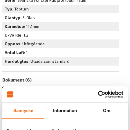
Serie
Svenska Fönster Rak profil Aluminium
Typ
Topturn
Glastyp
3-Glas
Karmdjup
112 mm
U-Värde
1.2
Öppnas
Utåtgående
Antal Luft
1
Härdat glas
Utsida som standard
Dokument (6)
Glassäkerhet - BBR
Produktinformation Traryd Optimal Topturn
Svenska Fönster Garanti
Samtycke
Information
Om
Svenska Fönster Miljödeklaratan EPD
Svenska Fönster Monteringsanvisning & Garanti
Svenska Fönster teknisk information