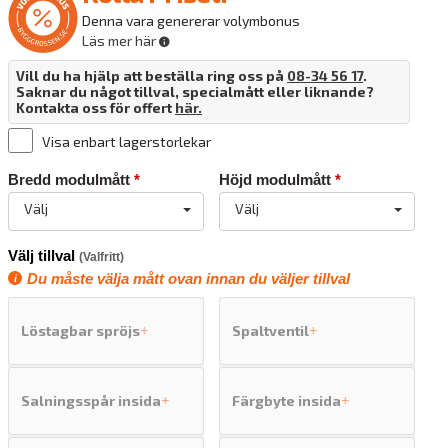
Denna vara genererar volymbonus
Läs mer här
Vill du ha hjälp att beställa ring oss på
08-34 56 17
.
Saknar du något tillval, specialmått eller liknande?
Kontakta oss för offert
här.
Visa enbart lagerstorlekar
Bredd modulmått
*
Höjd modulmått
*
Välj
Välj
Välj tillval
(Valfritt)
Du måste välja mått ovan innan du väljer tillval
Löstagbar spröjs
Spaltventil
+
+
Salningsspår insida
Färgbyte insida
+
+