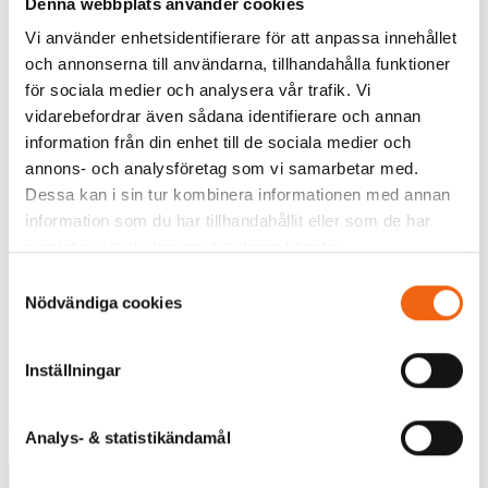
Denna webbplats använder cookies
Vi använder enhetsidentifierare för att anpassa innehållet
och annonserna till användarna, tillhandahålla funktioner
för sociala medier och analysera vår trafik. Vi
Du kanske också är intresserad av
vidarebefordrar även sådana identifierare och annan
information från din enhet till de sociala medier och
annons- och analysföretag som vi samarbetar med.
Dessa kan i sin tur kombinera informationen med annan
information som du har tillhandahållit eller som de har
samlat in när du har använt deras tjänster.
Samtyckesval
Nödvändiga cookies
Inställningar
Myggrullgardin MTH
2184 kr
från
Analys- & statistikändamål
Välj