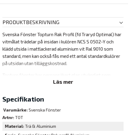
PRODUKTBESKRIVNING
Svenska Fönster Topturn Rak Profil (fd Traryd Optimal) har
vitmålat trädelar på insidan i kulören NCS S 0502-Y och
klädd utsida i mattlackerad aluminium vit Ral 9010 som
standard, men kan också fås med ett antal standardkulörer
på utsidan utan tilläggskostnad.
Topturn fönster har personsäkert glas utvändigt som
Läs mer
standard. Utåtgående vridfönsterfunktion som kan öppnas
upp till 60° vinkel.
Specifikation
Fönstret finns även med extra lågt U-värde.
Varumärke:
Svenska Fönster
Lagerstorlekar för snabbare leverans
Artnr:
TOT
8x4
Material
Trä & Aluminium
10x4