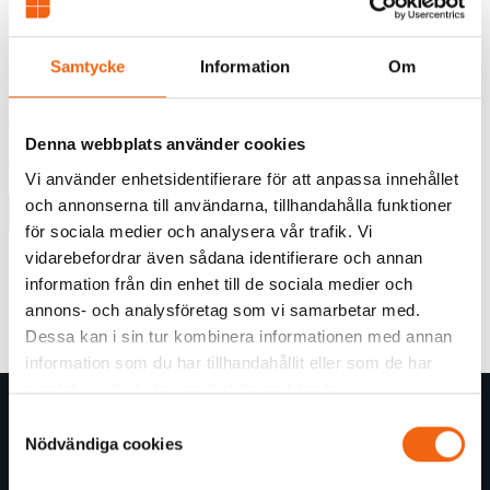
Skjutdörr Svenska Fönster Rak Profil Typ C
Vitlackerad Aluminium
Samtycke
Information
Om
Rek.pris fr tillverkaren
120874 kr
Denna webbplats använder cookies
84611 kr
från
Vi använder enhetsidentifierare för att anpassa innehållet
och annonserna till användarna, tillhandahålla funktioner
Välj
för sociala medier och analysera vår trafik. Vi
vidarebefordrar även sådana identifierare och annan
Tillverkningsvara
information från din enhet till de sociala medier och
annons- och analysföretag som vi samarbetar med.
Dessa kan i sin tur kombinera informationen med annan
information som du har tillhandahållit eller som de har
samlat in när du har använt deras tjänster.
Samtyckesval
Butiksinformation
Nödvändiga cookies
Om byggGrossen