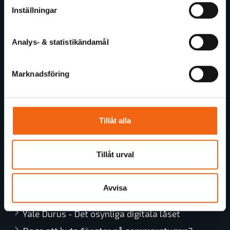
Inställningar
Allmänna Köp- och leveransvillkor
Kundtjänst
Analys- & statistikändamål
Offertförfrågan
Trygg E-handel
Marknadsföring
Reklamation
Utförsäljning
ByggGrossens Nyhetsbrev
Tillåt alla
Guider och artiklar
Tillåt urval
Så mäter du för ytter-, inner- och skjutdörrar
Regler runt glas i fönster och dörrar
Avvisa
Grossens Lilla Fönsterskola
Yale Durus - Det osynliga digitala låset