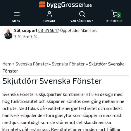
0
MENY
KONTAKT
VAD SÖKER DU?
KUNDVAGN
Säljsupport
08-34 56 17
. Öppettider Mån-Tors
7-16, Fre 7-14.
Hem
»
Svenska Fönster
»
Svenska Fönster
» Skjutdörr Svenska
Fönster
Skjutdörr Svenska Fönster
Svenska Fönsters skjutpartier kombinerar stilren design med
hög funktionalitet och skapar en sömlös övergång mellan inne
och ute. Med fokus på kvalitet, energieffektivitet och nordiskt
hantverk erbjuder de stora glasytor som släpper in maximalt
med ljus, samtidigt som de står emot det skandinaviska
klimatets påfrestningar. Resultatet är en modern och hållbar