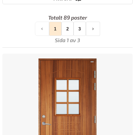
En av hörnstenarna i Lurs Dörrs produktion är exklusiva
pardörrar
. Med stor valfrihet i design erbjuder Lurs Dörr
Totalt 89 poster
möjligheten att skapa unika
ytterdörrar
som passar varje
hem. Säkerheten är också en prioritet – alla
dörrar
är
1
2
3
utrustade med lås från
Assa
och fyra justerbara gångjärn
Sida 1 av 3
med bakkantssäkring.
Början på historien
Historien bakom Lurs Dörr börjar redan på 1920-talet, när
Sven Hultman som lärling började arbeta i en liten
snickeriverkstad. Efter årtionden av erfarenhet grundade
han sin egen fabrik i Lur, mellan Strömstad och Tanumshede,
år 1948. På 60-talet specialiserade sig företaget på
ytterdörrar och detta har varit företagets fokus sedan dess.
Företaget har gått igenom flera generationsskiften – från
Sven till hans son Claes på 60-talet och vidare till sonsonen
Ralph Hultman. Under alla dessa år har Lurs Dörr fortsatt