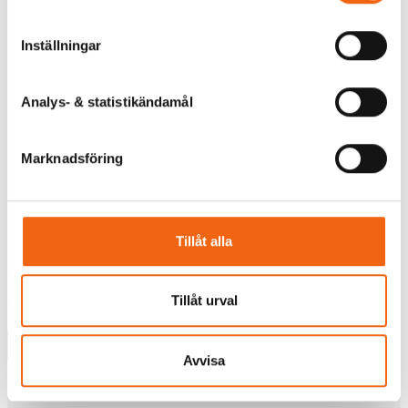
Inställningar
Analys- & statistikändamål
Marknadsföring
Parytterdörr Ekenäs Tät
Tillåt alla
Rek.pris fr tillverkaren
57900 kr
52110 kr
Tillåt urval
från
Välj
Avvisa
Tillverkningsvara