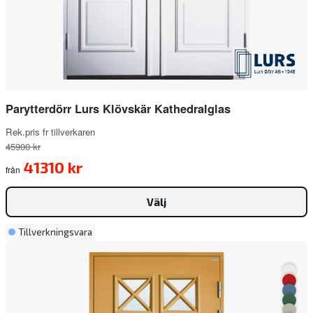
Parytterdörr Lurs Klövskär Kathedralglas
Rek.pris fr tillverkaren
45900 kr
41310 kr
från
Välj
Tillverkningsvara