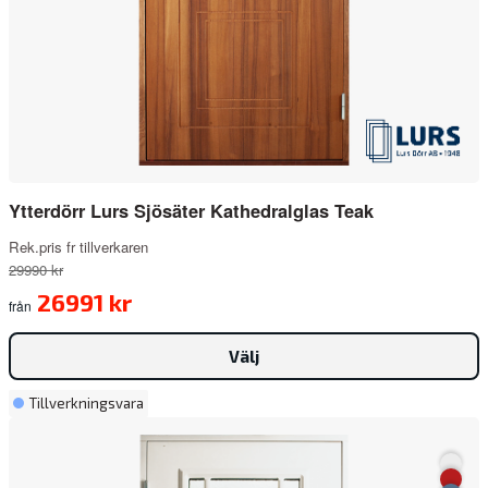
att utvecklas, med bevarad hantverkskvalitet och fokus på
design och funktion.
Varför välja en dörr från Lurs Dörr?
Gediget hantverk: Över 70 års erfarenhet av att skapa
ytterdörrar av högsta kvalitet.
Brett sortiment: Dörrar i olika stilar för att passa alla
typer av hem.
Ytterdörr Lurs Sjösäter Kathedralglas Teak
Säkerhet i fokus: Dörrar med lås från Assa och robust
konstruktion.
Rek.pris fr tillverkaren
Flexibel design: Anpassa din dörr med exklusiva
29990 kr
valmöjligheter.
26991 kr
från
Beställ från ByggGrossen
Välj
Lurs Dörr är det perfekta valet för dig som söker
högkvalitativa ytterdörrar med fokus på både design och
Tillverkningsvara
säkerhet. Upptäck vårt breda sortiment och hitta en dörr
som passar just ditt hem. Kontakta oss idag för att lära dig
mer om hur Lurs Dörr kan hjälpa dig!