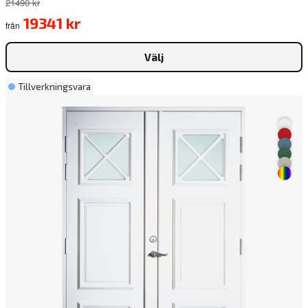
21490 kr
19341 kr
från
Välj
Tillverkningsvara