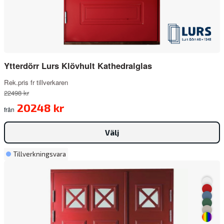
Ytterdörr Lurs Klövhult Kathedralglas
Rek.pris fr tillverkaren
22498 kr
20248 kr
från
Välj
Tillverkningsvara