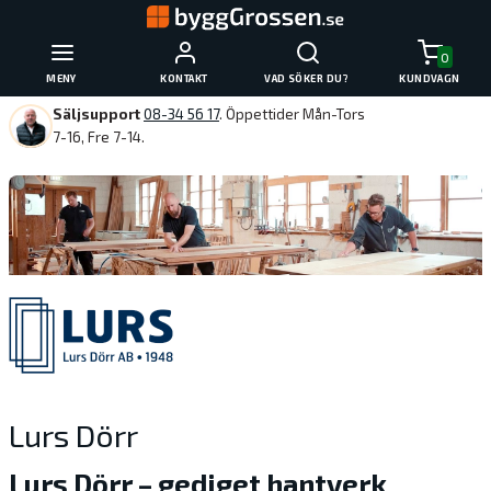
0
MENY
KONTAKT
VAD SÖKER DU?
KUNDVAGN
Säljsupport
08-34 56 17
. Öppettider Mån-Tors
7-16, Fre 7-14.
Lurs Dörr
Lurs Dörr – gediget hantverk