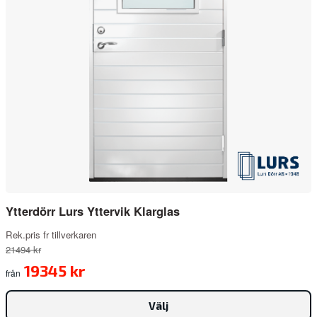
Ytterdörr Lurs Yttervik Klarglas
Rek.pris fr tillverkaren
21494 kr
19345 kr
från
Välj