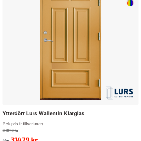
Ytterdörr Lurs Wallentin Klarglas
Rek.pris fr tillverkaren
34976 kr
31479 kr
från