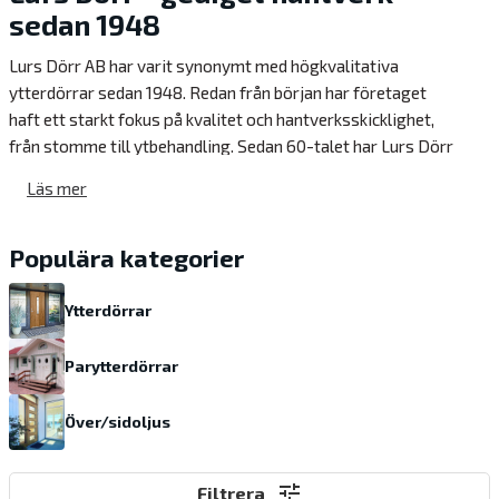
sedan 1948
Lurs Dörr AB har varit synonymt med högkvalitativa
ytterdörrar sedan 1948. Redan från början har företaget
haft ett starkt fokus på kvalitet och hantverksskicklighet,
från stomme till ytbehandling. Sedan 60-talet har Lurs Dörr
varit helt inriktad på dörrtillverkning och fabriken har
Läs mer
utvecklat sina produktionsmetoder utan att tumma på den
gedigna hantverkskvaliteten.
Populära kategorier
Ytterdörrar från Lurs Dörr
Lurs Dörr AB levererar ytterdörrar till den svenska och
Ytterdörrar
norska marknaden. Olika marknaders krav har lett till ett
brett sortiment av dörrar med varierande design – från
Parytterdörrar
stilren funktionalism till klassiska modeller med äkta
speglar. Detta gör Lurs Dörr till ett självklart val för kunder
Över/sidoljus
med höga krav på kvalitet och design.
Pardörrar från Lurs Dörr
tune
Filtrera