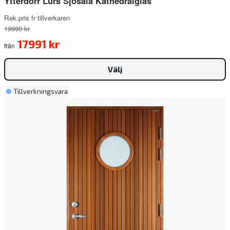
Ytterdörr Lurs Sjösala Kathedralglas
Rek.pris fr tillverkaren
19990 kr
17991 kr
från
Välj
Tillverkningsvara