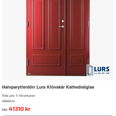
Halvparytterdörr Lurs Klövskär Kathedralglas
Rek.pris fr tillverkaren
45900 kr
41310 kr
från