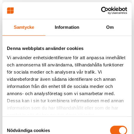
Ytterdörr Lurs Blidö Kathedralglas
Rek.pris fr tillverkaren
Samtycke
Information
Om
24990 kr
22491 kr
från
Denna webbplats använder cookies
Välj
Vi använder enhetsidentifierare för att anpassa innehållet
Tillverkningsvara
och annonserna till användarna, tillhandahålla funktioner
för sociala medier och analysera vår trafik. Vi
vidarebefordrar även sådana identifierare och annan
information från din enhet till de sociala medier och
annons- och analysföretag som vi samarbetar med.
Dessa kan i sin tur kombinera informationen med annan
information som du har tillhandahållit eller som de har
samlat in när du har använt deras tjänster.
Samtyckesval
Nödvändiga cookies