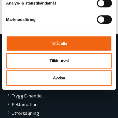
Analys- & statistikändamål
Tillbaka
Marknadsföring
Tillåt alla
Butiksinformation
Om byggGrossen
Tillåt urval
Allmänna Köp- och leveransvillkor
Kundtjänst
Avvisa
Offertförfrågan
Trygg E-handel
Reklamation
Utförsäljning