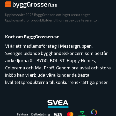
Upphovsrätt 2025 ByggGrossen om inget annat anges.
Upphovsrätt för produktbilder tillhör respektive leverantör.
Kort om ByggGrossen.se
Vi är ett medlemsföretag i Mestergruppen,
Sveriges ledande bygghandelskoncern som består
av kedjorna XL-BYGG, BOLIST, Happy Homes,
Colorama och Mal Proff. Genom bra avtal och stora
inköp kan vi erbjuda våra kunder de bästa
kvalitetsprodukterna till konkurrenskraftiga priser.