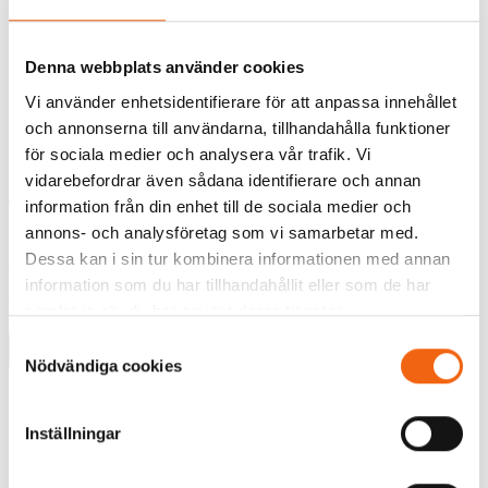
Denna webbplats använder cookies
Vi använder enhetsidentifierare för att anpassa innehållet
och annonserna till användarna, tillhandahålla funktioner
för sociala medier och analysera vår trafik. Vi
KARMSET DIPLOMAT
KARMSET DIPLOMAT
ENKELDÖRR INKL
PARDÖRR INKL
vidarebefordrar även sådana identifierare och annan
TÄTNINGSLIST VIT
TÄTNINGSLIST. VIT
information från din enhet till de sociala medier och
annons- och analysföretag som vi samarbetar med.
Rek.pris fr tillverkaren
Rek.pris fr tillverkaren
Dessa kan i sin tur kombinera informationen med annan
1324 kr
1588 kr
information som du har tillhandahållit eller som de har
1151 kr
1304 kr
från
från
samlat in när du har använt deras tjänster.
Samtyckesval
Välj
Välj
Nödvändiga cookies
Flera storlekar i lager för
Flera storlekar i lager för
snabbare leverans
snabbare leverans
Inställningar