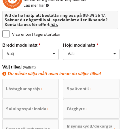
Läs mer här
Vill du ha hjälp att beställa ring oss på
08-34 56 17
.
Saknar du något tillval, specialmått eller liknande?
Kontakta oss för offert
här.
Visa enbart lagerstorlekar
Bredd modulmått
*
Höjd modulmått
*
Välj
Välj
Välj tillval
(Valfritt)
Du måste välja mått ovan innan du väljer tillval
Löstagbar spröjs
Spaltventil
+
+
Salningsspår insida
Färgbyte
+
+
Insynsskydd/dekorgla
Personsäkerhetsglas