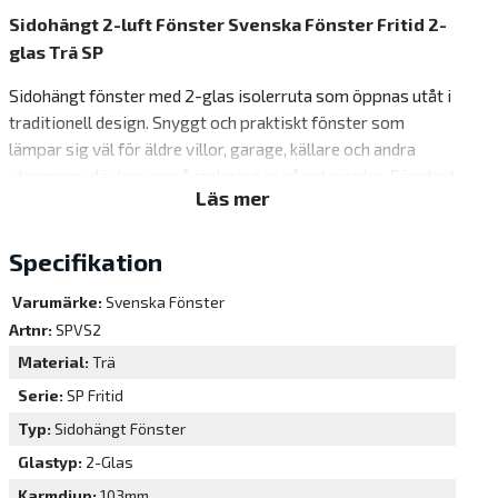
Sidohängt 2-luft Fönster Svenska Fönster Fritid 2-
glas Trä SP
Sidohängt fönster med 2-glas isolerruta som öppnas utåt i
traditionell design. Snyggt och praktiskt fönster som
lämpar sig väl för äldre villor, garage, källare och andra
utrymmen där kraven på isolering är något mindre. Fönstret
Läs mer
har enkelbåge, kan inte delas och behöver alltså bara putsas
på två sidor. Isolerrutan ger god värmeisolering och
modellen passar lika bra till garaget eller förrådet som till
Specifikation
sommarhuset. Praktiskt och ekonomiskt.
Varumärke:
Svenska Fönster
Produkterna levereras ytbehandlade från fabrik i en vit
Artnr:
SPVS2
standardkulör (NCS S 0502-Y).
Material
Trä
Material
Serie
SP Fritid
Hållbart tillverkade träfönster med gedigen kärna av
Typ
Sidohängt Fönster
fingerskarvad furu.
Glastyp
2-Glas
2-glas
Karmdjup
103mm