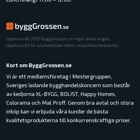
Upphovsrätt 2025 ByggGrossen om inget annat anges.
Upphovsrätt för produktbilder tillhör respektive leverantör.
Kort om ByggGrossen.se
Vi är ett medlemsföretag i Mestergruppen,
Sveriges ledande bygghandelskoncern som består
av kedjorna XL-BYGG, BOLIST, Happy Homes,
Colorama och Mal Proff. Genom bra avtal och stora
inköp kan vi erbjuda våra kunder de bästa
kvalitetsprodukterna till konkurrenskraftiga priser.