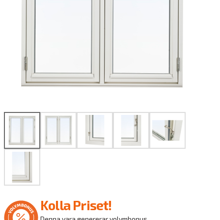
Kolla Priset!
Denna vara genererar volymbonus