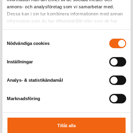
annons- och analysföretag som vi samarbetar med.
Dessa kan i sin tur kombinera informationen med annan
information som du har tillhandahållit eller som de har
samlat in när du har använt deras tjänster.
Samtyckesval
Nödvändiga cookies
Inställningar
Sidohängt Fönster
Överkantshängt Fönster
Svenska Fönster Fritid 2-
Svenska Fönster Fritid 2-
Glas Trä
Glas
Analys- & statistikändamål
Rek.pris fr tillverkaren
Rek.pris fr tillverkaren
3795 kr
3609 kr
Marknadsföring
2656 kr
2706 kr
från
från
Välj
Välj
Tillåt alla
Flera storlekar i lager för
Flera storlekar i lager för