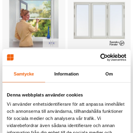
Sidohängt 3-Luft Fönster
Myggrullgardin MTH
Svenska Fönster Fritid 2-
2184 kr
Glas
från
Samtycke
Information
Om
Rek.pris fr tillverkaren
Välj
9959 kr
Denna webbplats använder cookies
6971 kr
från
Tillverkningsvara
Vi använder enhetsidentifierare för att anpassa innehållet
och annonserna till användarna, tillhandahålla funktioner
Välj
för sociala medier och analysera vår trafik. Vi
Tillverkningsvara
vidarebefordrar även sådana identifierare och annan
information från din enhet till de sociala medier och