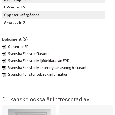
Detta glas har två tätt sammanfogade glas. Funktionen är
U-Värde
1.5
densamma som i 3-glas, men eftersom det bara finns en
Öppnas
Utåtgående
spalt blir isoleringseffekten mindre. 2-glas kan vara ett bra
Antal Luft
2
alternativ om du vill göra ett äldre hus mer energisnålt.
Dokument (5)
Garantier SP
Svenska Fönster Garanti
Svenska Fönster Miljödeklaratan EPD
Svenska Fönster Monteringsanvisning & Garanti
Svenska Fönster teknisk information
Du kanske också är intresserad av