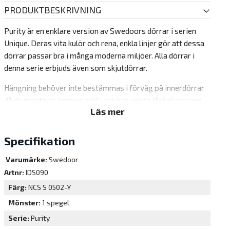
PRODUKTBESKRIVNING
Purity är en enklare version av Swedoors dörrar i serien
Unique. Deras vita kulör och rena, enkla linjer gör att dessa
dörrar passar bra i många moderna miljöer. Alla dörrar i
denna serie erbjuds även som skjutdörrar.
Hängning behöver inte bestämmas i förväg på innerdörrar
då du monterar karmen själv och kan vända låskolven med
Läs mer
ett enkelt handgrepp
.
Karm
Specifikation
Dörren levereras utan karm, men kompletta karmpaket med
Varumärke:
Swedoor
valfri tröskel hittar du under våra tillval
Artnr:
IDS090
+Karmen är kvistfri med tätningslist.
Färg
NCS S 0502-Y
Standardkarmen är utan tätningslist.
Mönster
1 spegel
Tröskel
Serie
Purity