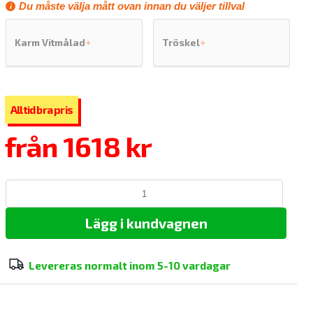
Du måste välja mått ovan innan du väljer tillval
Karm Vitmålad
Tröskel
+
+
från
1618 kr
Lägg i kundvagnen
Levereras normalt inom
5-10 vardagar