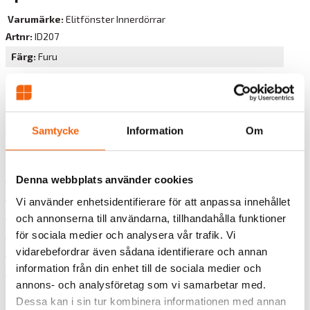
Varumärke:
Elitfönster Innerdörrar
Artnr:
ID207
Färg
Furu
Typ
Massiv
Tjocklek dörrblad
40 mm
Utseende
Skjutdörr
Samtycke
Information
Om
Dokument (6)
Denna webbplats använder cookies
Garanti Diplomatdörrar
Vi använder enhetsidentifierare för att anpassa innehållet
Monteringsanvisning Diplomat Kornisch
och annonserna till användarna, tillhandahålla funktioner
Monteringsanvisning Diplomat Pocketkarm 122-150mm
för sociala medier och analysera vår trafik. Vi
Monteringsanvisning Diplomat Pocketkarm 95mm
vidarebefordrar även sådana identifierare och annan
Produktinformation Diplomat Innerdörrar Massiv
information från din enhet till de sociala medier och
Skötselanvisningar Diplomat innerdörrar
annons- och analysföretag som vi samarbetar med.
Dessa kan i sin tur kombinera informationen med annan