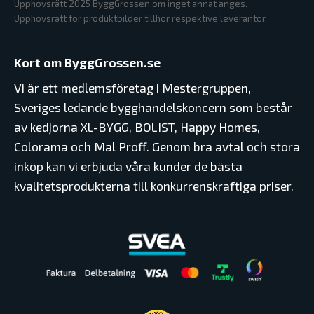
Upphovsrätt 2025 ByggGrossen om inget annat anges.
Upphovsrätt för produktbilder tillhör respektive leverantör.
Kort om ByggGrossen.se
Vi är ett medlemsföretag i Mestergruppen,
Sveriges ledande bygghandelskoncern som består
av kedjorna XL-BYGG, BOLIST, Happy Homes,
Colorama och Mal Proff. Genom bra avtal och stora
inköp kan vi erbjuda våra kunder de bästa
kvalitetsprodukterna till konkurrenskraftiga priser.