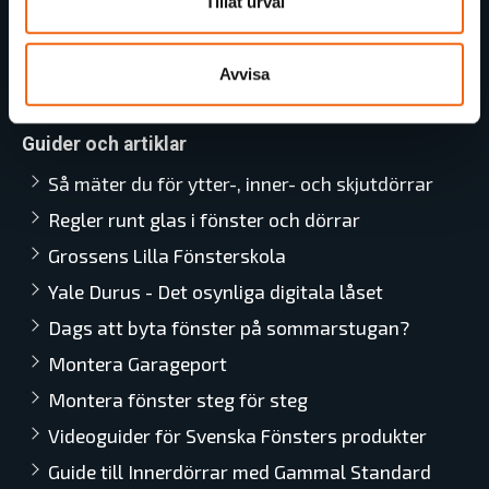
Tillåt urval
Reklamation
Utförsäljning
Avvisa
ByggGrossens Nyhetsbrev
Guider och artiklar
Så mäter du för ytter-, inner- och skjutdörrar
Regler runt glas i fönster och dörrar
Grossens Lilla Fönsterskola
Yale Durus - Det osynliga digitala låset
Dags att byta fönster på sommarstugan?
Montera Garageport
Montera fönster steg för steg
Videoguider för Svenska Fönsters produkter
Guide till Innerdörrar med Gammal Standard