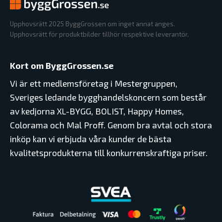
Upphovsrätt 2025 ByggGrossen om inget annat anges.
Upphovsrätt för produktbilder tillhör respektive leverantör.
Kort om ByggGrossen.se
Vi är ett medlemsföretag i Mestergruppen,
Sveriges ledande bygghandelskoncern som består
av kedjorna XL-BYGG, BOLIST, Happy Homes,
Colorama och Mal Proff. Genom bra avtal och stora
inköp kan vi erbjuda våra kunder de bästa
kvalitetsprodukterna till konkurrenskraftiga priser.