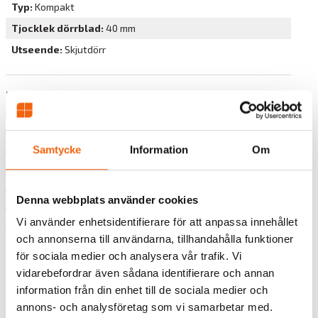
Typ
Kompakt
Tjocklek dörrblad
40 mm
Utseende
Skjutdörr
Dokument (7)
Garanti Diplomatdörrar
Monteringsanvisning Diplomat Kornisch
Samtycke
Information
Om
Monteringsanvisning Diplomat Pocketkarm 122-150mm
Monteringsanvisning Diplomat Pocketkarm 95mm
Produktinformation Diplomat Innerdörrar Kompakt
Denna webbplats använder cookies
Produktinformation Diplomat Innerdörrar Massiv
Vi använder enhetsidentifierare för att anpassa innehållet
Skötselanvisningar Diplomat innerdörrar
och annonserna till användarna, tillhandahålla funktioner
för sociala medier och analysera vår trafik. Vi
vidarebefordrar även sådana identifierare och annan
information från din enhet till de sociala medier och
annons- och analysföretag som vi samarbetar med.
Tillbaka