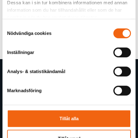
Dessa kan i sin tur kombinera informationen med annan
information som du har tillhandahållit eller som de har
samlat in när du har använt deras tjänster.
Samtyckesval
Nödvändiga cookies
Inställningar
Analys- & statistikändamål
Butiksinformation
Om byggGrossen
Marknadsföring
Allmänna Köp- och leveransvillkor
Kundtjänst
Tillåt alla
Offertförfrågan
Trygg E-handel