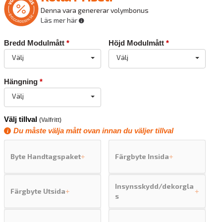
Denna vara genererar volymbonus
Läs mer här
Bredd Modulmått
*
Höjd Modulmått
*
Välj
Välj
Hängning
*
Välj
Välj tillval
(Valfritt)
Du måste välja mått ovan innan du väljer tillval
Byte Handtagspaket
Färgbyte Insida
+
+
Insynsskydd/dekorgla
Färgbyte Utsida
+
+
s