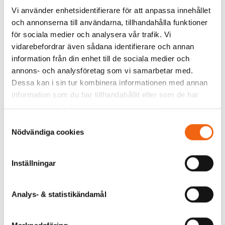
Tillverkningsvara
Vi använder enhetsidentifierare för att anpassa innehållet
och annonserna till användarna, tillhandahålla funktioner
för sociala medier och analysera vår trafik. Vi
vidarebefordrar även sådana identifierare och annan
Tillbaka
information från din enhet till de sociala medier och
annons- och analysföretag som vi samarbetar med.
Dessa kan i sin tur kombinera informationen med annan
information som du har tillhandahållit eller som de har
samlat in när du har använt deras tjänster.
Samtyckesval
Nödvändiga cookies
Inställningar
Analys- & statistikändamål