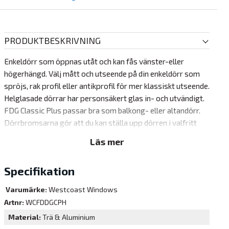
PRODUKTBESKRIVNING
Enkeldörr som öppnas utåt och kan fås vänster-eller
högerhängd. Välj mått och utseende på din enkeldörr som
spröjs, rak profil eller antikprofil för mer klassiskt utseende.
Helglasade dörrar har personsäkert glas in- och utvändigt.
FDG Classic Plus passar bra som balkong- eller altandörr.
Dörrbromsarna gör att du kan ställa upp dörren i valfritt
läge. Öppnas max 90 grader i standardutförande. Men här
Läs mer
sticker verkligen Westcoast Windows ut i förhållande till
alla våra andra leverantörer av fönsterdörrar. För som
Specifikation
tillval finns vädringsbeslag som öppnar hela 165 grader. Så
vill man kunna öppna upp extra mkt på sommaren och letar
Varumärke:
Westcoast Windows
ett annat alternativ än skjutdörr eller ett vikpartier. Då är
Artnr:
WCFDDGCPH
det här verkligen ett bra alternativ.
Material
Trä & Aluminium
"Viktigt att tänka vid val av Dörrbroms Fix 150 Öppnas