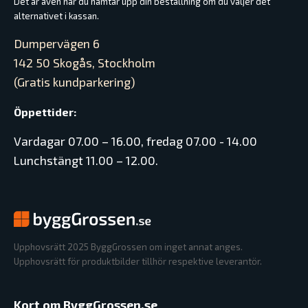
Det är även här du hämtar upp din beställning om du väljer det
alternativet i kassan.
Dumpervägen 6
142 50 Skogås, Stockholm
(Gratis kundparkering)
Öppettider:
Vardagar 07.00 – 16.00, fredag 07.00 - 14.00
Lunchstängt 11.00 – 12.00.
Upphovsrätt 2025 ByggGrossen om inget annat anges.
Upphovsrätt för produktbilder tillhör respektive leverantör.
Kort om ByggGrossen.se