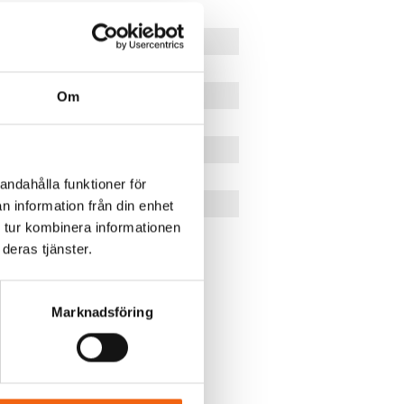
:
WCFDGDCP-Rev1
rial
Trä & Aluminium
e
Classic Plus
Parfönsterdörr Bröstad
Om
typ
3-Glas
mdjup
115 mm
ärde
0.88
andahålla funktioner för
nas
Utåtgående
n information från din enhet
 tur kombinera informationen
l Luft
2
deras tjänster.
ment (6)
Marknadsföring
assäkerhet - BBR
ndbok för leverans, installation &
håll
oduktblad WeWi FD Classic +