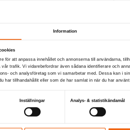
 med gångdörr vänster eller höger. Väl utseende på
Artnr
fil. FDGD Classic Plus passar bra som balkong- eller
Mate
an ställa upp båda dörrblad i valfritt läge. Öppnas
Seri
Men här sticker verkligen Westcoast Windows ut i
Typ
antörer av fönsterdörrar. För som tillval finns
Information
grader. Så vill man kunna öppna upp extra mkt på
Glas
v än skjutdörr eller ett vikpartier. Då är det här
Kar
cookies
U-V
e för att anpassa innehållet och annonserna till användarna, tillh
rbroms Fix 150 Öppnas ca 165°"
Öpp
vår trafik. Vi vidarebefordrar även sådana identifierare och anna
nnons- och analysföretag som vi samarbetar med. Dessa kan i sin
Anta
har tillhandahållit eller som de har samlat in när du har använt 
n intill dörrhålet, så dörrbladen enkelt kan öppnas
Doku
t ut i väggen. Annars kommer dom utvändiga
Inställningar
Analys- & statistikändamål
Gl
Läs mer
att kunna nyttja denna funktionen.
Ha
under
Pr
d och kan kombineras med poster och/eller spröjs.