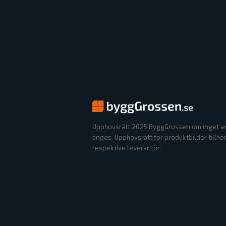
Upphovsrätt 2025 ByggGrossen om inget a
anges. Upphovsrätt för produktbilder tillhö
respektive leverantör.