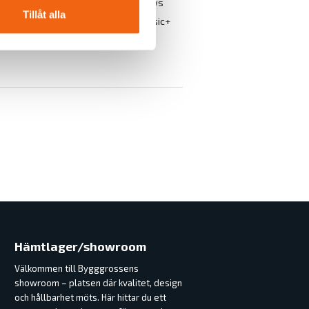
oduktbroschyr - Westcoast Windows
Tillåt alla
Wi Monteringsbeskrivning FD Classic+
WI Ritning FD Classic +
Hämtlager/showroom
Välkommen till Bygggrossens
showroom – platsen där kvalitet, design
och hållbarhet möts. Här hittar du ett