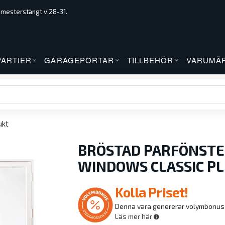
emesterstängt v.28-31.
PARTIER
GARAGEPORTAR
TILLBEHÖR
VARUMÄ
ukt
BRÖSTAD PARFÖNST
WINDOWS CLASSIC PLU
Kolla Priset!
Denna vara genererar volymbonus
Läs mer här