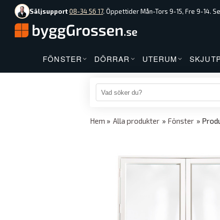
Säljsupport
08-34 56 17
. Öppettider Mån-Tors 9-15, Fre 9-14. S
FÖNSTER
DÖRRAR
UTERUM
SKJUT
Hem
»
Alla produkter
»
Fönster
» Prod