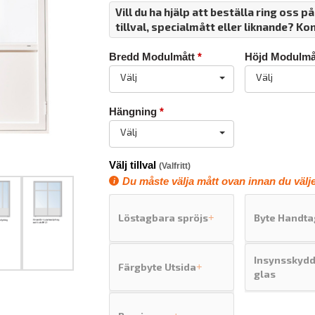
Vill du ha hjälp att beställa ring oss p
tillval, specialmått eller liknande? Ko
Bredd Modulmått
*
Höjd Modulmå
Välj
Välj
Hängning
*
Välj
Välj tillval
(Valfritt)
Du måste välja mått ovan innan du väljer
Löstagbara spröjs
Byte Handta
+
Insynsskyd
Färgbyte Utsida
+
glas