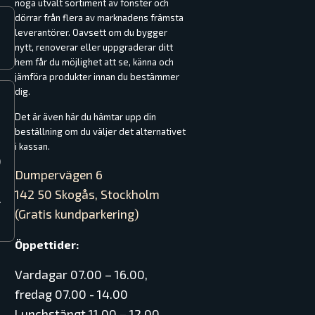
noga utvalt sortiment av fönster och
dörrar från flera av marknadens främsta
leverantörer. Oavsett om du bygger
nytt, renoverar eller uppgraderar ditt
hem får du möjlighet att se, känna och
jämföra produkter innan du bestämmer
dig.
Det är även här du hämtar upp din
beställning om du väljer det alternativet
i kassan.
0
Dumpervägen 6
142 50 Skogås, Stockholm
–
(Gratis kundparkering)
Öppettider:
Vardagar 07.00 – 16.00,
fredag 07.00 - 14.00
Lunchstängt 11.00 – 12.00.