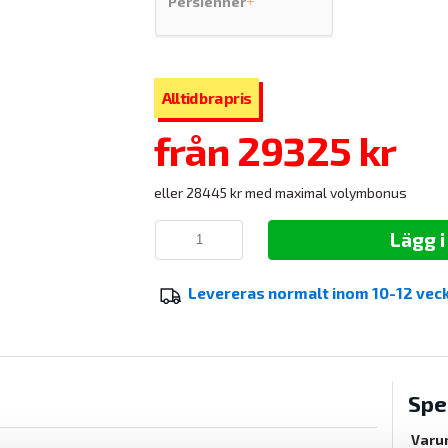
Persienner
+
från
29325 kr
eller 28445 kr med maximal volymbonus
Lägg 
Levereras normalt inom
10-12 vec
Spe
Varu