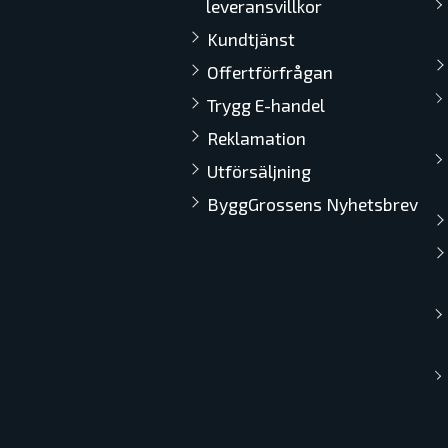
Färgen är fri från toxiska ämn
leveransvillkor
Ytbehandlingen har en smutsav
Kundtjänst
gäller UV-stabilitet.
Offertförfrågan
Trygg E-handel
Reklamation
Utförsäljning
ByggGrossens Nyhetsbrev