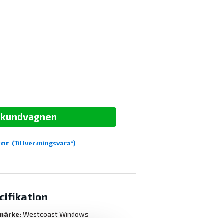
i kundvagnen
kor
(Tillverkningsvara*)
cifikation
märke:
Westcoast Windows