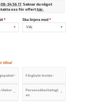
å
08-34 56 17
. Saknar du något
ntakta oss för offert
här.
tt
*
Ska linjera med
*
Välj
 tillval
gspaket
Färgbyte Insida
+
+
d/dekor
Personsäkerhetsgl
+
+
as