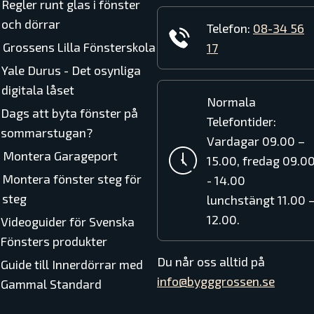
en och lösningsmedel.
Regler runt glas i fönster
visande yta och uppfyller mycket höga krav vad
och dörrar
Telefon:
08-34 56
Grossens Lilla Fönsterskola
17
Yale Durus - Det osynliga
digitala låset
Normala
Dags att byta fönster på
Telefontider:
sommarstugan?
Vardagar 09.00 –
Montera Garageport
15.00, fredag 09.0
Montera fönster steg för
- 14.00
steg
lunchstängt 11.00 
12.00.
Videoguider för Svenska
Fönsters produkter
Du når oss alltid på
Guide till Innerdörrar med
info@bygggrossen.se
Gammal Standard