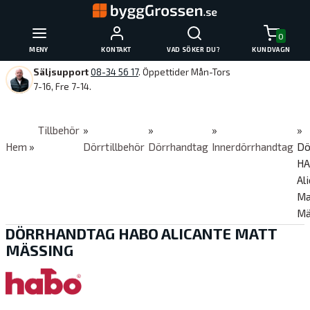
0
MENY
KONTAKT
VAD SÖKER DU?
KUNDVAGN
Säljsupport
08-34 56 17
. Öppettider Mån-Tors
7-16, Fre 7-14.
Tillbehör
»
»
»
»
Hem
»
Dörrtillbehör
Dörrhandtag
Innerdörrhandtag
Dö
H
Al
Ma
Mä
DÖRRHANDTAG HABO ALICANTE MATT
MÄSSING