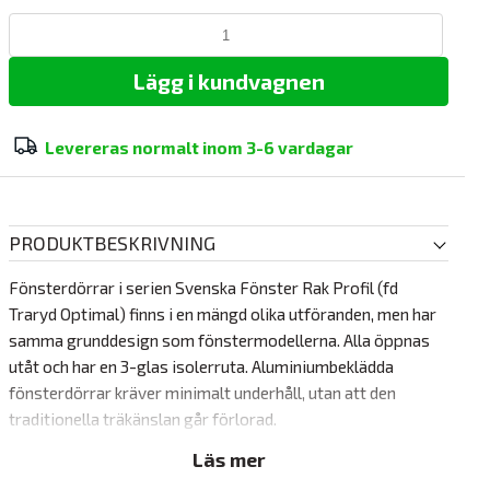
Lägg i kundvagnen
Levereras normalt inom
3-6 vardagar
PRODUKTBESKRIVNING
Fönsterdörrar i serien Svenska Fönster Rak Profil (fd
Traryd Optimal) finns i en mängd olika utföranden, men har
samma grunddesign som fönstermodellerna. Alla öppnas
utåt och har en 3-glas isolerruta. Aluminiumbeklädda
fönsterdörrar kräver minimalt underhåll, utan att den
traditionella träkänslan går förlorad.
Läs mer
Svenska Fönster Rak Profil har vitmålat trädelar på insidan i
kulören NCS S 0502-Y och klädd utsida i mattlackerad