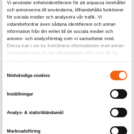
övre gångjärnen. För att erhålla en god funktion samt rätt
Vi använder enhetsidentifierare för att anpassa innehållet
justeringsmöjligheter så skall förankringen göras i fast
och annonserna till användarna, tillhandahålla funktioner
väggmaterial, och i samband med montaget. Slutfixeringen
för sociala medier och analysera vår trafik. Vi
förhindrar rörelser i karmens yttre del och förebygger
vidarebefordrar även sådana identifierare och annan
framtida justeringsbehov.
information från din enhet till de sociala medier och
annons- och analysföretag som vi samarbetar med.
Fönsterdörren finns även med extra lågt U-värde.
Dessa kan i sin tur kombinera informationen med annan
information som du har tillhandahållit eller som de har
Lagerstorlekar för snabbare leverans.
samlat in när du har använt deras tjänster.
12x21 Vänster
14x21 Vänster
Samtyckesval
15x21 Vänster
Nödvändiga cookies
16x21 Vänster
18x21 Vänster
Inställningar
20x21 Vänster
Analys- & statistikändamål
Marknadsföring