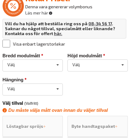
Denna vara genererar volymbonus
Läs mer här
Vill du ha hjälp att beställa ring oss på
08-34 56 17
.
Saknar du något tillval, specialmått eller liknande?
Kontakta oss för offert
här.
Visa enbart lagerstorlekar
Bredd modulmått
*
Höjd modulmått
*
Välj
Välj
Hängning
*
Välj
Välj tillval
(Valfritt)
Du måste välja mått ovan innan du väljer tillval
Löstagbar spröjs
Byte handtagspaket
+
+