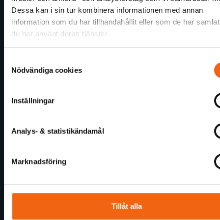
Dessa kan i sin tur kombinera informationen med annan
Allmänna Köp- och leveransvillkor
information som du har tillhandahållit eller som de har samlat
Kundtjänst
du har använt deras tjänster.
Offertförfrågan
Trygg E-handel
Samtyckesval
Nödvändiga cookies
Reklamation
Utförsäljning
Inställningar
ByggGrossens Nyhetsbrev
Analys- & statistikändamål
Guider och artiklar
Så mäter du för ytter-, inner- och skjutdörrar
Marknadsföring
Regler runt glas i fönster och dörrar
Grossens Lilla Fönsterskola
Yale Durus - Det osynliga digitala låset
Tillåt alla
Dags att byta fönster på sommarstugan?