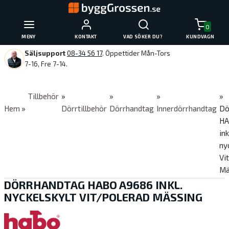
0
MENY
KONTAKT
VAD SÖKER DU?
KUNDVAGN
Säljsupport
08-34 56 17
. Öppettider Mån-Tors
7-16, Fre 7-14.
Tillbehör
»
»
»
»
Hem
»
Dörrtillbehör
Dörrhandtag
Innerdörrhandtag
Dö
HA
ink
ny
Vi
Mä
DÖRRHANDTAG HABO A9686 INKL.
NYCKELSKYLT VIT/POLERAD MÄSSING