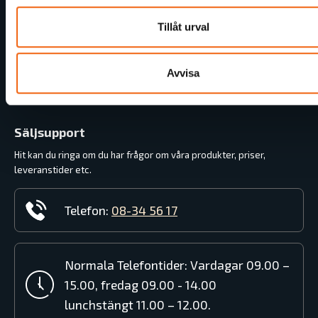
Montera Garageport
Tillåt urval
Montera fönster steg för steg
Videoguider för Svenska Fönsters produkter
Avvisa
Guide till Innerdörrar med Gammal Standard
Säljsupport
Hit kan du ringa om du har frågor om våra produkter, priser,
leveranstider etc.
Telefon:
08-34 56 17
Normala Telefontider: Vardagar 09.00 –
15.00, fredag 09.00 - 14.00
lunchstängt 11.00 – 12.00.