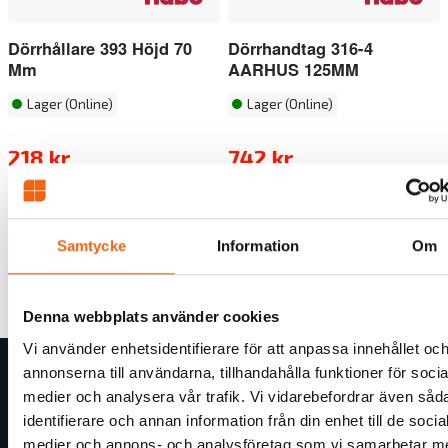
Dörrhållare 393 Höjd 70
Dörrhandtag 316-4
Mm
AARHUS 125MM
Lager (Online)
Lager (Online)
218 kr
742 kr
Samtycke
Information
Om
Tillbaka
Denna webbplats använder cookies
Vi använder enhetsidentifierare för att anpassa innehållet oc
annonserna till användarna, tillhandahålla funktioner för socia
medier och analysera vår trafik. Vi vidarebefordrar även såd
Butiksinformation
identifierare och annan information från din enhet till de socia
Om byggGrossen
medier och annons- och analysföretag som vi samarbetar m