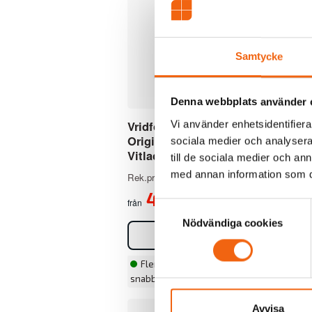
Samtycke
Denna webbplats använder 
Vridfönster Elitfönster
Vr
Vi använder enhetsidentifierar
Original Alu 100 3-Glas
Or
sociala medier och analysera 
Vitlackerad Aluminium
Vi
till de sociala medier och a
med annan information som du 
Rek.pris fr tillverkaren
7034 kr
Rek
4783 kr
från
frå
Samtyckesval
Nödvändiga cookies
Välj
Flera storlekar i lager för
snabbare leverans
Avvisa