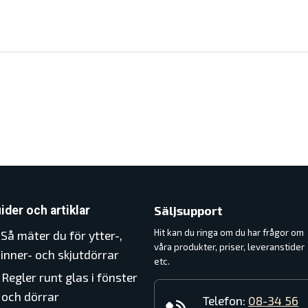
Säljsupport
ider och artiklar
Hit kan du ringa om du har frågor om
Så mäter du för ytter-,
våra produkter, priser, leveranstider
inner- och skjutdörrar
etc.
Regler runt glas i fönster
och dörrar
Telefon:
08-34 56