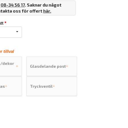
å
08-34 56 17
. Saknar du något
ntakta oss för offert
här.
tt
*
 tillval
d/dekor
Glasdelande post
+
+
las
Tryckventil
+
+