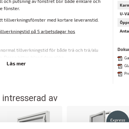
ll och putsning av fönstret blir både enklare och
Kar
e fönster.
U-V
tt tillverkningsfönster med kortare leveranstid.
Öpp
illverkningstid på 5 arbetsdagar hos
Anta
Doku
 normal tillverkningstid för både trä och trä/alu
n. Dessa hittas bland dem olika
Ga
Läs mer
 har då inte ordet express i sig i
Gl
Pr
ar av Elitfönster Original Alu 100 och Original Trä
d spröjs , poster och insynsskyddande glas.
 intresserad av
kerad aluminium i NCS 0502-Y.
las inv/utv som standard och finns inlagt i priset
Express
6-8 dagar