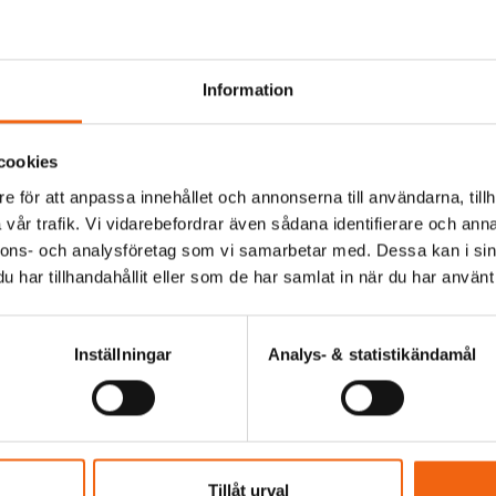
Information
cookies
idfönster Elitfönster
Bröstad Fönsterdörr
e för att anpassa innehållet och annonserna till användarna, tillh
iginal Trä 100 3-Glas
Elitfönster Original Trä 100
vår trafik. Vi vidarebefordrar även sådana identifierare och anna
tmålat Trä
GLAS Vitmålat Trä Express
nnons- och analysföretag som vi samarbetar med. Dessa kan i sin
har tillhandahållit eller som de har samlat in när du har använt 
.pris fr tillverkaren
6075 kr
Rek.pris fr tillverkaren
16800 kr
4131 kr
11424 kr
n
från
Inställningar
Analys- & statistikändamål
Välj
Välj
Tillverkningsvara
Tillverkningsvara
Tillåt urval