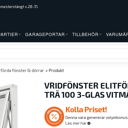
emesterstängt v.28-31.
PARTIER
GARAGEPORTAR
TILLBEHÖR
VARUMÄ
förda fönster & dörrar
» Produkt
VRIDFÖNSTER ELITFÖ
TRÄ 100 3-GLAS VIT
Kolla Priset!
Denna vara genererar volymbonus
Läs mer här