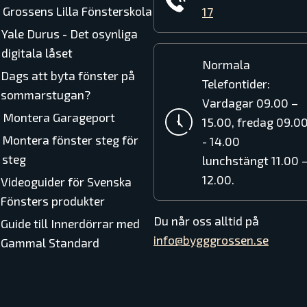
Grossens Lilla Fönsterskola
17
Yale Durus - Det osynliga
digitala låset
Normala
Dags att byta fönster på
Telefontider:
sommarstugan?
Vardagar 09.00 –
Montera Garageport
15.00, fredag 09.0
Montera fönster steg för
- 14.00
steg
lunchstängt 11.00 
12.00.
Videoguider för Svenska
Fönsters produkter
Du når oss alltid på
Guide till Innerdörrar med
info@bygggrossen.se
Gammal Standard