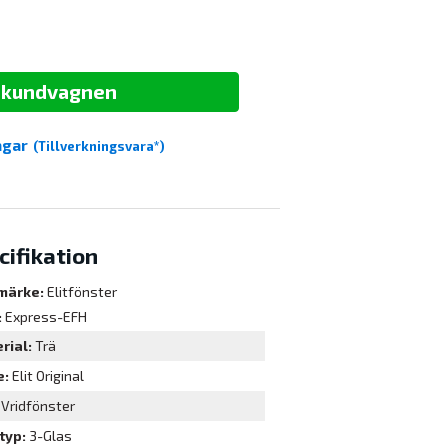
i kundvagnen
agar
(Tillverkningsvara*)
cifikation
märke:
Elitfönster
:
Express-EFH
rial
Trä
e
Elit Original
Vridfönster
typ
3-Glas