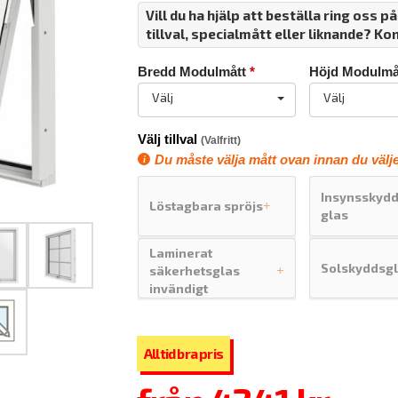
Vill du ha hjälp att beställa ring oss p
tillval, specialmått eller liknande? Ko
Bredd Modulmått
*
Höjd Modulmå
Välj
Välj
Välj tillval
(Valfritt)
Du måste välja mått ovan innan du väljer
Insynsskyd
Löstagbara spröjs
+
glas
Laminerat
Solskyddsg
säkerhetsglas
+
invändigt
roduktritare