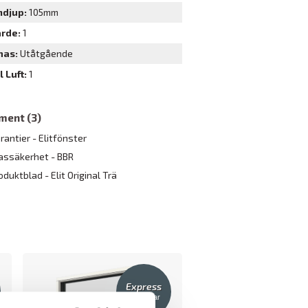
mdjup
105mm
ärde
1
nas
Utåtgående
l Luft
1
ment (3)
rantier - Elitfönster
assäkerhet - BBR
oduktblad - Elit Original Trä
Express
6-8 dagar