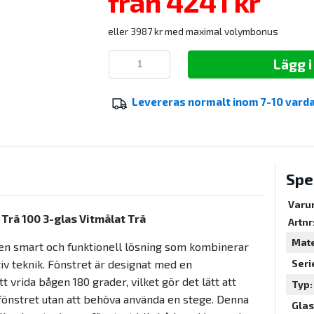
från
4241 kr
eller 3987 kr med maximal volymbonus
Lägg 
Levereras normalt inom
7-10 vard
Spe
Varu
 Trä 100 3-glas Vitmålat Trä
Artnr
Mate
r en smart och funktionell lösning som kombinerar
iv teknik. Fönstret är designat med en
Seri
t vrida bågen 180 grader, vilket gör det lätt att
Typ
fönstret utan att behöva använda en stege. Denna
Glas