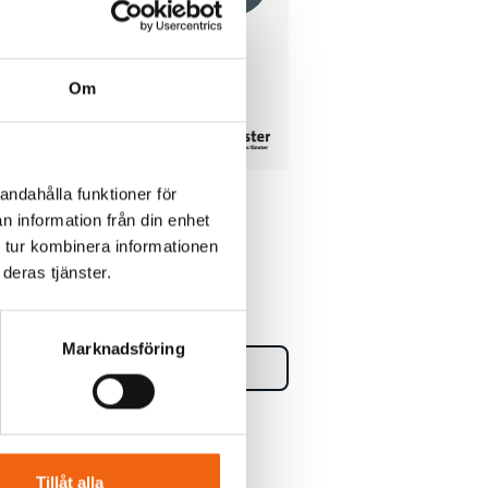
Om
Fast Fönster Elitfönster
andahålla funktioner för
 3-
Original Trä 100 3-Glas
n information från din enhet
Vitmålat Trä Express
 tur kombinera informationen
deras tjänster.
Rek.pris fr tillverkaren
3564 kr
2424 kr
från
Marknadsföring
Välj
Tillverkningsvara
Tillåt alla