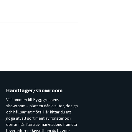
Hämtlager/showroom
Välkommen till Bygggrossens
showroom – platsen där kvalitet, design
och hållbarhet möts. Här hittar du ett
noga utvalt sortiment av fönster och
dörrar från flera av marknadens främsta
leverantörer. Oavsett om du bygger